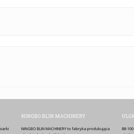
NINGBO BLIN MACHINERY
ULGR
iarki
NINGBO BLIN MACHINERY to fabryka produkująca
88-100