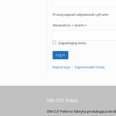
Proszę wpisać odpowiedź cyframi:
dwanaście + osiem =
Zapamiętaj mnie
Rejestracja
|
Zapomniałeś hasła
DM-CUT Pekin
DM-CUT Pekin to fabryka produkująca obrab