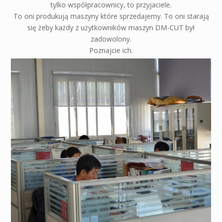
tylko współpracownicy, to przyjaciele.
To oni produkują maszyny które sprzedajemy. To oni starają
się żeby każdy z użytkowników maszyn DM-CUT był
zadowolony.
Poznajcie ich.