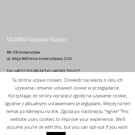
ULGREG Grzegorz Kugler
88-100 Inowrocław
ul. Aleja 800-lecia Inowrocławia 2/24
Tel: +48 52 353-88-38 Tel: +48 663 750-527
Ta strona używa cookies. Dowiedz się więcej o celu ich
Email: g.kugler(at)ulgreg.pl
używania i zmianie ustawień cookie w przeglądarce.
Korzystając ze strony wyrażasz zgodę na używanie cookie,
Prosimy o kontakt na telefon komórkowy lub mail.
zgodnie z aktualnymi ustawieniami przeglądarki. Więcej na ten
temat po kliknięciu na link. Zgoda po naciśnięciu "Agree" This
website uses cookies to improve your experience. We'll
assume you're ok with this, but you can opt-out if you wish.
Copyright 2019 - DMCUT Polska All Rights Reserved Made by IDEA-NET