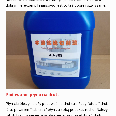
dobrymi efektami. Finansowo jest to też dobre rozwiązanie.
Podawanie płynu na drut.
Płyn obróbczy należy podawać na drut tak, żeby “otulał” drut.
Drut powinien “zabierać” płyn za sobą podczas ruchu. Należy
tak dobrać ciśnienie, aby płyn nie powodował drgań drutu i