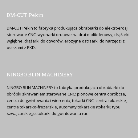
DM-CUT Pekin
DM-CUT Pekin to fabryka produkująca obrabiarki do elektroerozji
sterowane CNC: wycinarki drutowe na drut molibdenowy, drążarki
wgłębne, drążarki do otworów, erozyjne ostrzarki do narzędzi z
ostrzami z PKD.
NINGBO BLIN MACHINERY
NINGBO BLIN MACHINERY to fabryka produkująca obrabiarki do
obróbki skrawaniem sterowane CNC: pionowe centra obróbcze,
centra do gwintowania i wiercenia, tokarki CNC, centra tokarskie,
centra tokarsko-frezarskie, automaty tokarskie (tokarki) typu
szwajcarskiego, tokarki do gwintowania rur.