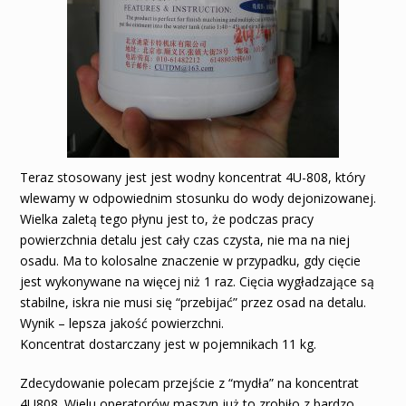
Teraz stosowany jest jest wodny koncentrat 4U-808, który
wlewamy w odpowiednim stosunku do wody dejonizowanej.
Wielka zaletą tego płynu jest to, że podczas pracy
powierzchnia detalu jest cały czas czysta, nie ma na niej
osadu. Ma to kolosalne znaczenie w przypadku, gdy cięcie
jest wykonywane na więcej niż 1 raz. Cięcia wygładzające są
stabilne, iskra nie musi się “przebijać” przez osad na detalu.
Wynik – lepsza jakość powierzchni.
Koncentrat dostarczany jest w pojemnikach 11 kg.
Zdecydowanie polecam przejście z “mydła” na koncentrat
4U808. Wielu operatorów maszyn już to zrobiło z bardzo