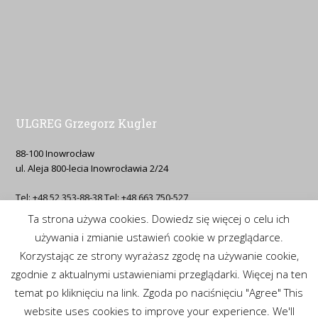
ULGREG Grzegorz Kugler
88-100 Inowrocław
ul. Aleja 800-lecia Inowrocławia 2/24
Tel: +48 52 353-88-38 Tel: +48 663 750-527
Ta strona używa cookies. Dowiedz się więcej o celu ich
Email: g.kugler(at)ulgreg.pl
używania i zmianie ustawień cookie w przeglądarce.
Korzystając ze strony wyrażasz zgodę na używanie cookie,
Prosimy o kontakt na telefon komórkowy lub mail.
zgodnie z aktualnymi ustawieniami przeglądarki. Więcej na ten
temat po kliknięciu na link. Zgoda po naciśnięciu "Agree" This
website uses cookies to improve your experience. We'll