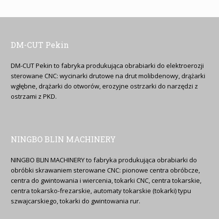
DM-CUT Pekin
DM-CUT Pekin to fabryka produkująca obrabiarki do elektroerozji
sterowane CNC: wycinarki drutowe na drut molibdenowy, drążarki
wgłębne, drążarki do otworów, erozyjne ostrzarki do narzędzi z
ostrzami z PKD.
NINGBO BLIN MACHINERY
NINGBO BLIN MACHINERY to fabryka produkująca obrabiarki do
obróbki skrawaniem sterowane CNC: pionowe centra obróbcze,
centra do gwintowania i wiercenia, tokarki CNC, centra tokarskie,
centra tokarsko-frezarskie, automaty tokarskie (tokarki) typu
szwajcarskiego, tokarki do gwintowania rur.