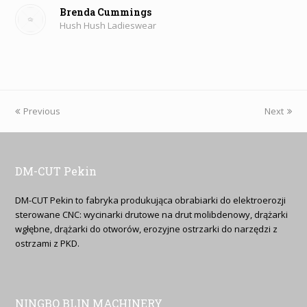
Brenda Cummings
Hush Hush Ladieswear
Previous
Next
DM-CUT Pekin
DM-CUT Pekin to fabryka produkująca obrabiarki do elektroerozji
sterowane CNC: wycinarki drutowe na drut molibdenowy, drążarki
wgłębne, drążarki do otworów, erozyjne ostrzarki do narzędzi z
ostrzami z PKD.
NINGBO BLIN MACHINERY