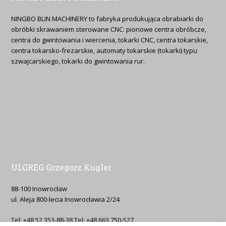
NINGBO BLIN MACHINERY to fabryka produkująca obrabiarki do
obróbki skrawaniem sterowane CNC: pionowe centra obróbcze,
centra do gwintowania i wiercenia, tokarki CNC, centra tokarskie,
centra tokarsko-frezarskie, automaty tokarskie (tokarki) typu
szwajcarskiego, tokarki do gwintowania rur.
ULGREG Grzegorz Kugler
88-100 Inowrocław
ul. Aleja 800-lecia Inowrocławia 2/24
Tel: +48 52 353-88-38 Tel: +48 663 750-527