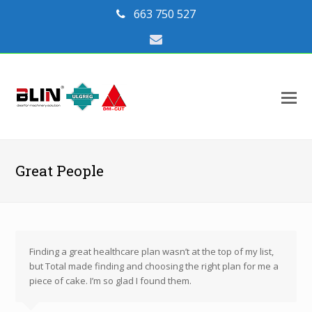
663 750 527
Email
O
Mo
M
Great People
Finding a great healthcare plan wasn’t at the top of my list,
but Total made finding and choosing the right plan for me a
piece of cake. I’m so glad I found them.